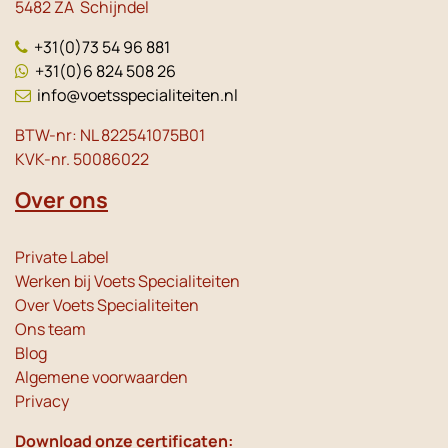
5482 ZA Schijndel
+31(0)73 54 96 881
+31(0)6 824 508 26
info@voetsspecialiteiten.nl
BTW-nr: NL 822541075B01
KVK-nr. 50086022
Over ons
Private Label
Werken bij Voets Specialiteiten
Over Voets Specialiteiten
Ons team
Blog
Algemene voorwaarden
Privacy
Download onze certificaten: