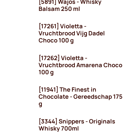
[5891] Wajos - Whisky
Balsam 250 ml
[17261] Violetta -
Vruchtbrood Vijg Dadel
Choco 100 g
[17262] Violetta -
Vruchtbrood Amarena Choco
100 g
[11941] The Finest in
Chocolate - Gereedschap 175
g
[3344] Snippers - Originals
Whisky 700ml