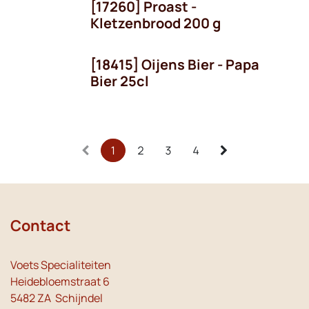
[17260] Proast -
Kletzenbrood 200 g
[18415] Oijens Bier - Papa
Seizoen
Bier 25cl
1
2
3
4
Contact
Voets Specialiteiten
Heidebloemstraat 6
5482 ZA Schijndel