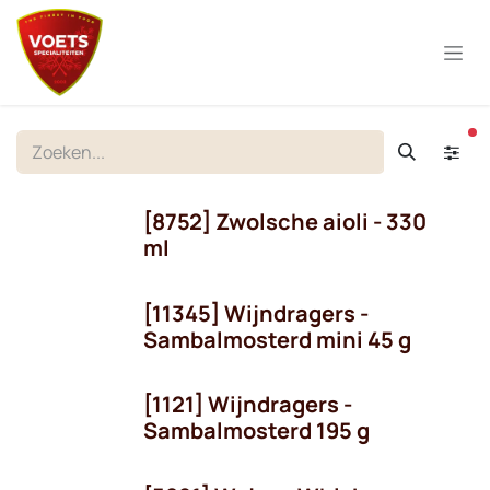
Overslaan naar inhoud
ac
[8752] Zwolsche aioli - 330
ml
[11345] Wijndragers -
Sambalmosterd mini 45 g
[1121] Wijndragers -
Sambalmosterd 195 g