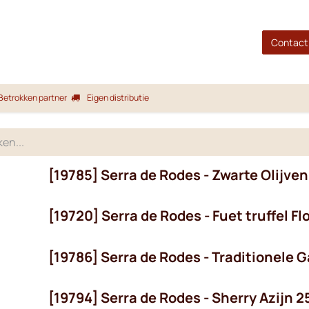
gina
Shop
Merken
Blog
Over ons
Service
Contact
Betrokken partner
Eigen distributie
[19785] Serra de Rodes - Zwarte Olijve
[19720] Serra de Rodes - Fuet truffel F
[19786] Serra de Rodes - Traditionele
[19794] Serra de Rodes - Sherry Azijn 