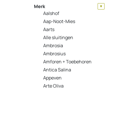
Merk
▼
Aalshof
Aap-Noot-Mies
Aarts
Alle sluitingen
Ambrosia
Ambrosius
Amforen + Toebehoren
Antica Salina
Appeven
Arte Oliva
Barú
BeemsterGarlic
Belfond
Betis
Big Sam's