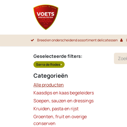
Overslaan naar inhoud
Startpa
Breed en onderscheidend assortiment delicatessen
Geselecteerde filters:
Serra de Rodes
×
Categorieën
Alle producten
Kaasdips en kaas begeleiders
Soepen, sauzen en dressings
Kruiden, pasta en rijst
Groenten, fruit en overige
conserven