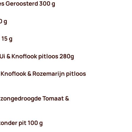
es Geroosterd 300 g
0 g
 15 g
 Ui & Knoflook pitloos 280g
n Knoflook & Rozemarijn pitloos
en zongedroogde Tomaat &
zonder pit 100 g