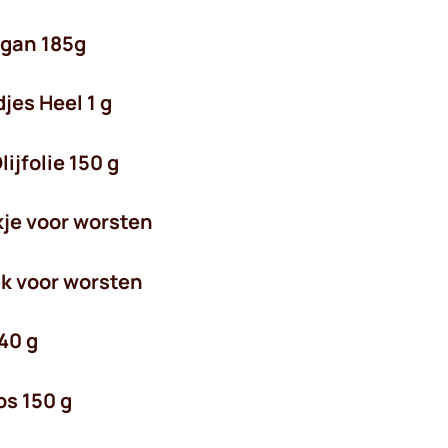
egan 185g
jes Heel 1 g
ijfolie 150 g
kje voor worsten
ek voor worsten
40 g
os 150 g