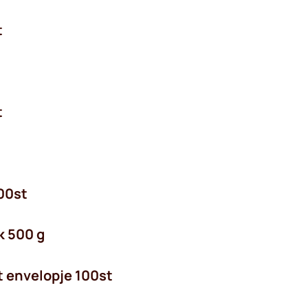
t
t
100st
k 500 g
t envelopje 100st