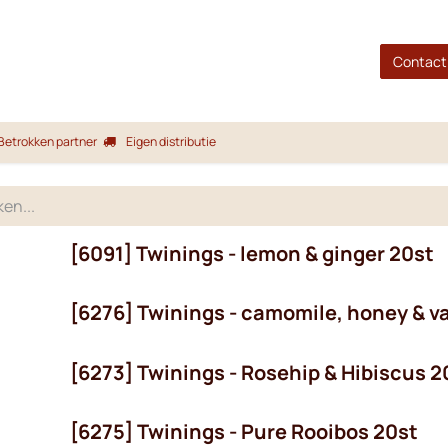
gina
Shop
Merken
Blog
Over ons
Service
Contact
Betrokken partner
Eigen distributie
[6091] Twinings - lemon & ginger 20st
[6276] Twinings - camomile, honey & va
[6273] Twinings - Rosehip & Hibiscus 2
[6275] Twinings - Pure Rooibos 20st