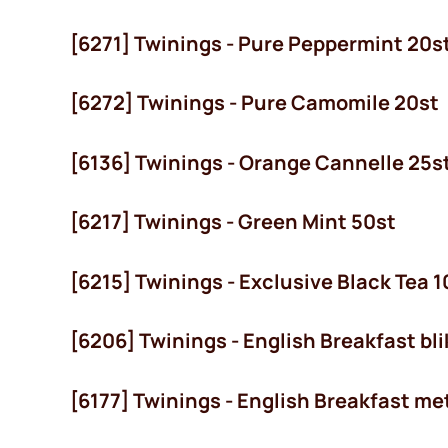
[6271] Twinings - Pure Peppermint 20s
[6272] Twinings - Pure Camomile 20st
[6136] Twinings - Orange Cannelle 25s
[6217] Twinings - Green Mint 50st
 OP!
[6215] Twinings - Exclusive Black Tea 
[6206] Twinings - English Breakfast bli
[6177] Twinings - English Breakfast me