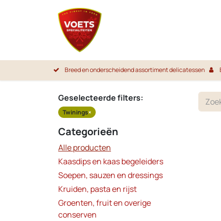
Overslaan naar inhoud
Startpa
Breed en onderscheidend assortiment delicatessen
Geselecteerde filters:
Twinings
×
Categorieën
Alle producten
Kaasdips en kaas begeleiders
Soepen, sauzen en dressings
Kruiden, pasta en rijst
Groenten, fruit en overige
conserven