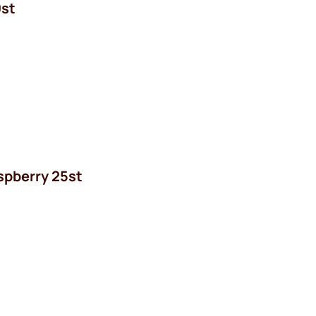
0st
spberry 25st