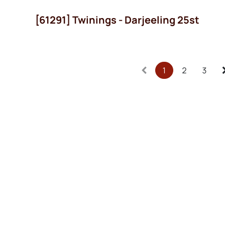
[61291] Twinings - Darjeeling 25st
1
2
3