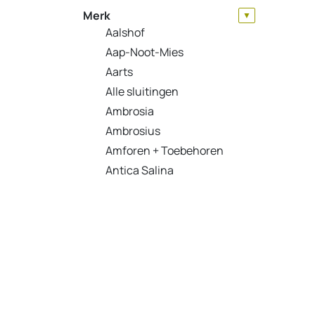
Merk
▼
Aalshof
Aap-Noot-Mies
Aarts
Alle sluitingen
Ambrosia
Ambrosius
Amforen + Toebehoren
Antica Salina
Appeven
Arte Oliva
Barú
BeemsterGarlic
Belfond
Betis
Big Sam's