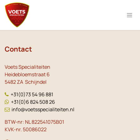
Overslaan naar inhoud
Contact
Voets Specialiteiten
Heidebloemstraat 6
5482 ZA Schijndel
+31(0)73 54 96 881
+31(0)6 824 508 26
info@voetsspecialiteiten.nl
BTW-nr: NL 822541075B01
KVK-nr. 50086022