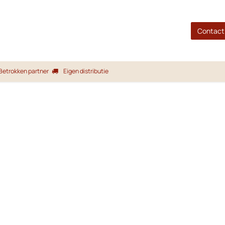
gina
Shop
Merken
Blog
Over ons
Service
Contact
Betrokken partner
Eigen distributie