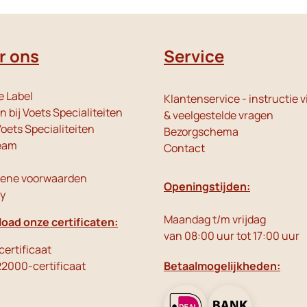
r ons
Service
e Label
Klantenservice - instructie v
 bij Voets Specialiteiten
& veelgestelde vragen
oets Specialiteiten
Bezorgschema
eam
Contact
ene voorwaarden
Openingstijden:
cy
Maandag t/m vrijdag
oad onze certificaten:
van 08:00 uur tot 17:00 uur
ertificaat
22000-certificaat
Betaalmogelijkheden: