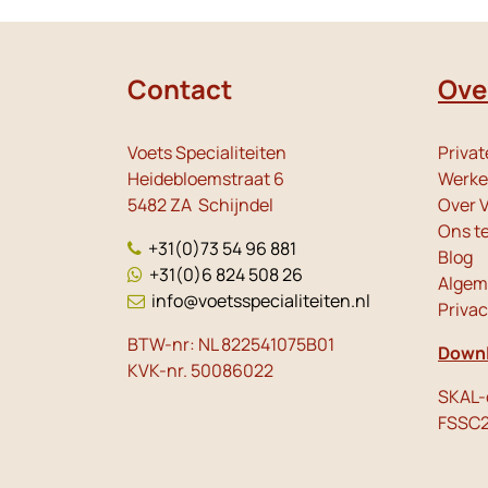
Contact
Ove
Voets Specialiteiten
Privat
Heidebloemstraat 6
Werken
5482 ZA Schijndel
Over V
Ons t
+31(0)73 54 96 881
Blog
+31(0)6 824 508 26
Algem
info@voetsspecialiteiten.nl
Priva
BTW-nr: NL 822541075B01
Downl
KVK-nr. 50086022
SKAL-c
FSSC