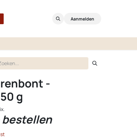
Aanmelden
renbont -
50 g
ix.
 bestellen
st