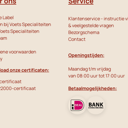
r ons
Service
e Label
Klantenservice - instructie v
 bij Voets Specialiteiten
& veelgestelde vragen
oets Specialiteiten
Bezorgschema
eam
Contact
ene voorwaarden
Openingstijden:
cy
Maandag t/m vrijdag
oad onze certificaten:
van 08:00 uur tot 17:00 uur
ertificaat
22000-certificaat
Betaalmogelijkheden: