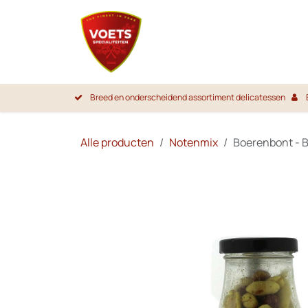
Overslaan naar inhoud
Startpa
Breed en onderscheidend assortiment delicatessen
Alle producten
Notenmix
Boerenbont - 