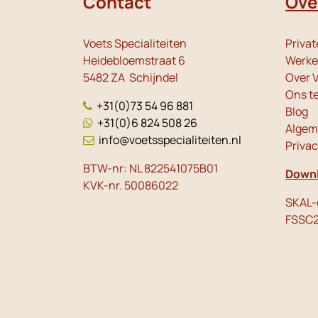
Contact
Ove
Voets Specialiteiten
Privat
Heidebloemstraat 6
Werken
5482 ZA Schijndel
Over V
Ons t
+31(0)73 54 96 881
Blog
+31(0)6 824 508 26
Algem
info@voetsspecialiteiten.nl
Priva
BTW-nr: NL 822541075B01
Downl
KVK-nr. 50086022
SKAL-c
FSSC