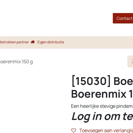
gina
Shop
Merken
Blog
Over ons
Service
Contact
Betrokken partner
Eigen distributie
Boerenmix 150 g
[15030] Boe
Boerenmix 1
Een heerlijke stevige pindam
Log in om te
Toevoegen aan verlanglij