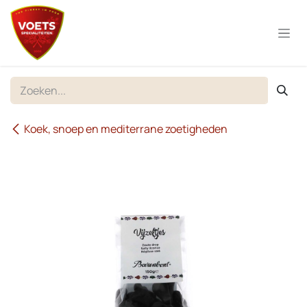
Overslaan naar inhoud
Koek, snoep en mediterrane zoetigheden