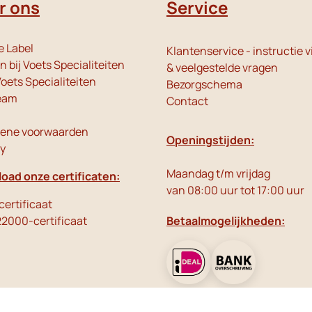
r ons
Service
e Label
Klantenservice - instructie v
 bij Voets Specialiteiten
& veelgestelde vragen
oets Specialiteiten
Bezorgschema
eam
Contact
ene voorwaarden
Openingstijden:
cy
Maandag t/m vrijdag
oad onze certificaten:
van 08:00 uur tot 17:00 uur
ertificaat
22000-certificaat
Betaalmogelijkheden: