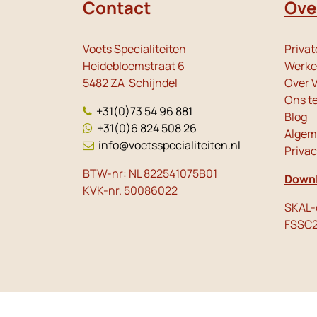
Contact
Ove
Voets Specialiteiten
Privat
Heidebloemstraat 6
Werken
5482 ZA Schijndel
Over V
Ons t
+31(0)73 54 96 881
Blog
+31(0)6 824 508 26
Algem
info@voetsspecialiteiten.nl
Priva
BTW-nr: NL 822541075B01
Downl
KVK-nr. 50086022
SKAL-c
FSSC