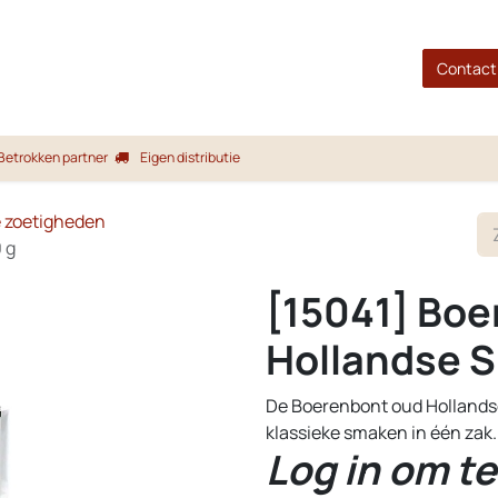
gina
Shop
Merken
Blog
Over ons
Service
Contact
Betrokken partner
Eigen distributie
e zoetigheden
 g
[15041] Boe
Hollandse S
De Boerenbont oud Hollandse
klassieke smaken in één zak. 
Log in om te