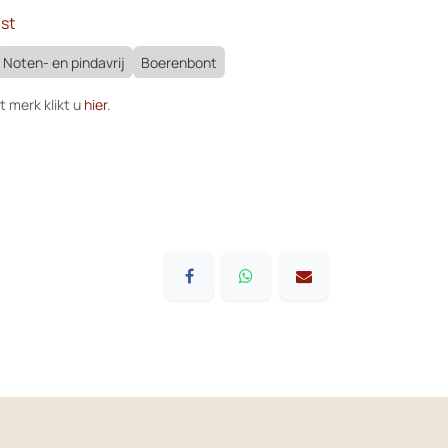
st
Noten- en pindavrij
Boerenbont
t merk klikt u
hier
.