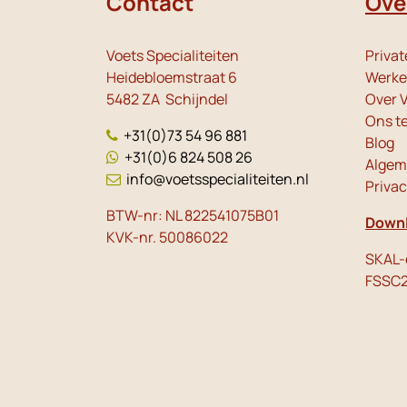
Contact
Ove
Voets Specialiteiten
Privat
Heidebloemstraat 6
Werken
5482 ZA Schijndel
Over V
Ons t
+31(0)73 54 96 881
Blog
+31(0)6 824 508 26
Algem
info@voetsspecialiteiten.nl
Priva
BTW-nr: NL 822541075B01
Downl
KVK-nr. 50086022
SKAL-c
FSSC