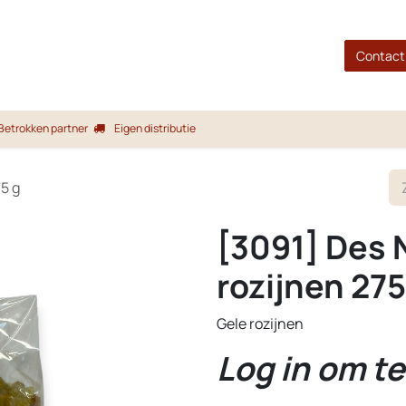
gina
Shop
Merken
Blog
Over ons
Service
Contact
Betrokken partner
Eigen distributie
75 g
[3091] Des 
rozijnen 275
Gele rozijnen
Log in om te