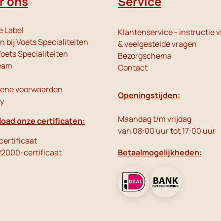
r ons
Service
e Label
Klantenservice - instructie v
 bij Voets Specialiteiten
& veelgestelde vragen
oets Specialiteiten
Bezorgschema
eam
Contact
ene voorwaarden
Openingstijden:
cy
Maandag t/m vrijdag
oad onze certificaten:
van 08:00 uur tot 17:00 uur
ertificaat
22000-certificaat
Betaalmogelijkheden: