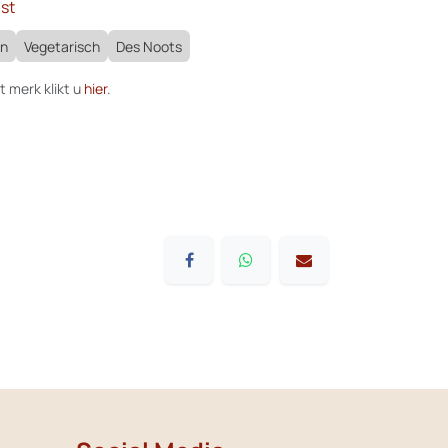
st
an
Vegetarisch
Des Noots
t merk klikt u
hier
.