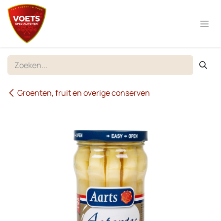
Overslaan naar inhoud
Groenten, fruit en overige conserven