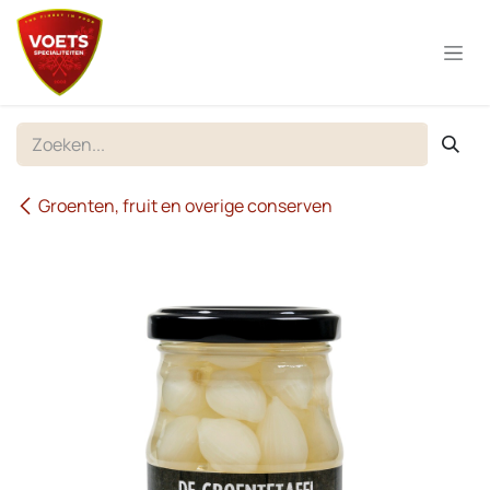
Overslaan naar inhoud
Groenten, fruit en overige conserven