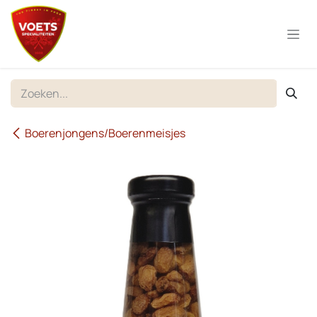
Overslaan naar inhoud
Boerenjongens/Boerenmeisjes