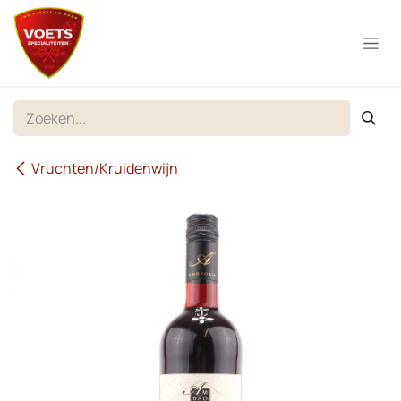
Overslaan naar inhoud
Vruchten/Kruidenwijn