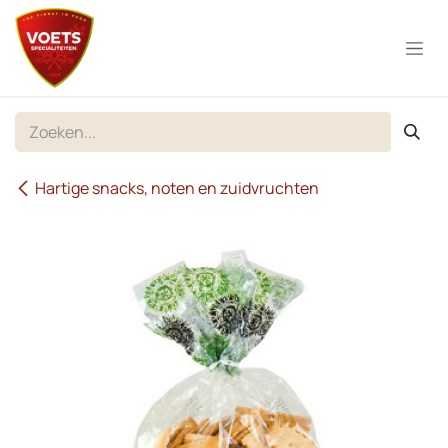
Overslaan naar inhoud
Hartige snacks, noten en zuidvruchten