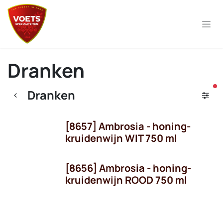
Overslaan naar inhoud
Dranken
ac
Dranken
[8657] Ambrosia - honing-
kruidenwijn WIT 750 ml
[8656] Ambrosia - honing-
kruidenwijn ROOD 750 ml