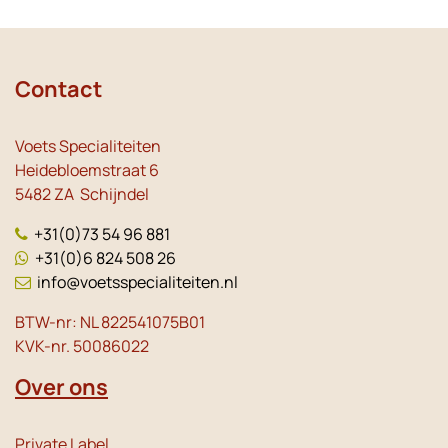
Contact
Voets Specialiteiten
Heidebloemstraat 6
5482 ZA Schijndel
+31(0)73 54 96 881
+31(0)6 824 508 26
info@voetsspecialiteiten.nl
BTW-nr: NL 822541075B01
KVK-nr. 50086022
Over ons
Private Label