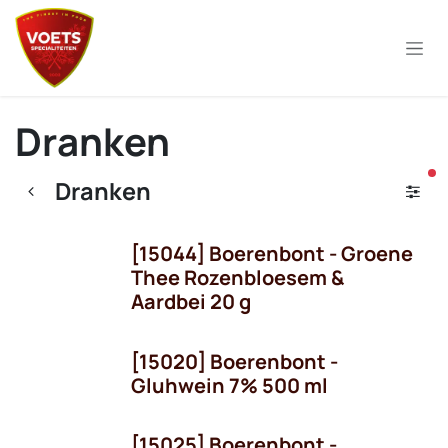
Overslaan naar inhoud
Dranken
ac
Dranken
[15044] Boerenbont - Groene
Thee Rozenbloesem &
Aardbei 20 g
[15020] Boerenbont -
Gluhwein 7% 500 ml
[15025] Boerenbont -