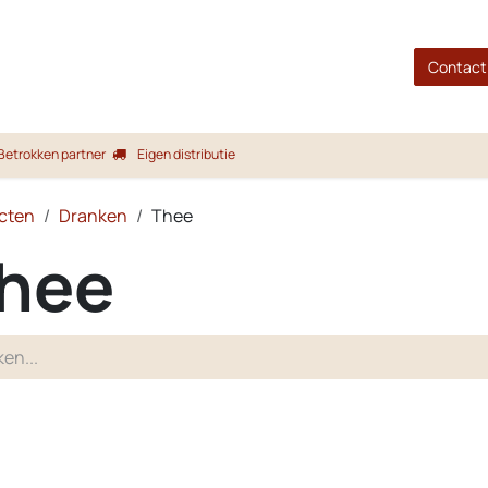
gina
Shop
Merken
Blog
Over ons
Service
Contact
Betrokken partner
Eigen distributie
cten
Dranken
Thee
hee