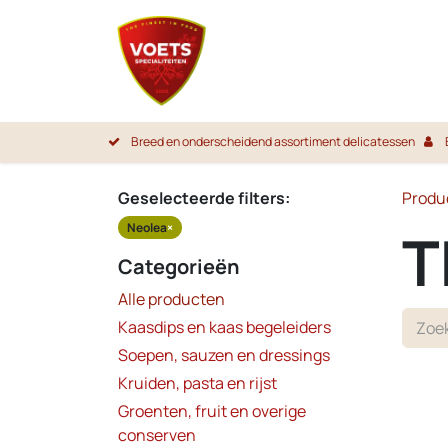
Overslaan naar inhoud
Startpa
Breed en onderscheidend assortiment delicatessen
Geselecteerde filters:
Produ
Neolea
×
T
Categorieën
Alle producten
Kaasdips en kaas begeleiders
Soepen, sauzen en dressings
Kruiden, pasta en rijst
Groenten, fruit en overige
conserven