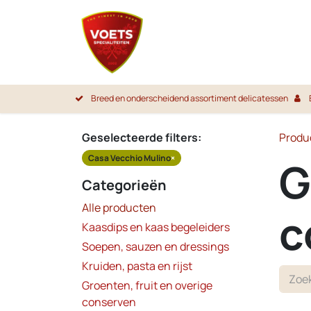
Overslaan naar inhoud
Startpa
Breed en onderscheidend assortiment delicatessen
Geselecteerde filters:
Produ
Casa Vecchio Mulino
×
G
Categorieën
Alle producten
c
Kaasdips en kaas begeleiders
Soepen, sauzen en dressings
Kruiden, pasta en rijst
Groenten, fruit en overige
conserven