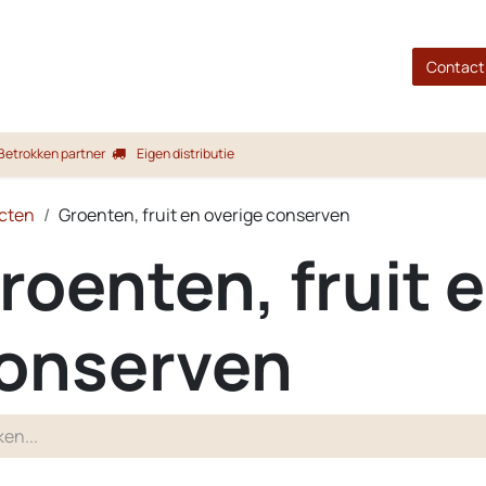
gina
Shop
Merken
Blog
Over ons
Service
Contact
Betrokken partner
Eigen distributie
cten
Groenten, fruit en overige conserven
roenten, fruit 
onserven