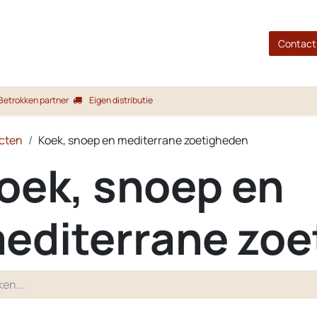
gina
Shop
Merken
Blog
Over ons
Service
Contact
Betrokken partner
Eigen distributie
cten
Koek, snoep en mediterrane zoetigheden
oek, snoep en
editerrane zo