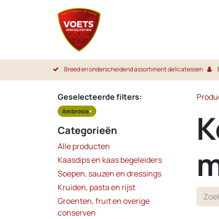
Overslaan naar inhoud
Startpa
Breed en onderscheidend assortiment delicatessen
Geselecteerde filters:
Produ
Ambrosia
×
K
Categorieën
Alle producten
m
Kaasdips en kaas begeleiders
Soepen, sauzen en dressings
Kruiden, pasta en rijst
Groenten, fruit en overige
conserven