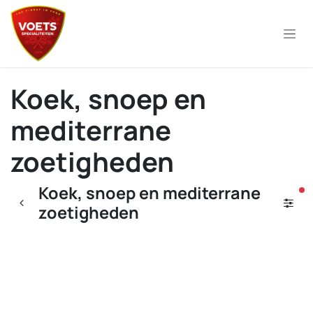
Overslaan naar inhoud
Koek, snoep en
mediterrane
zoetigheden
Koek, snoep en mediterrane
ac
zoetigheden