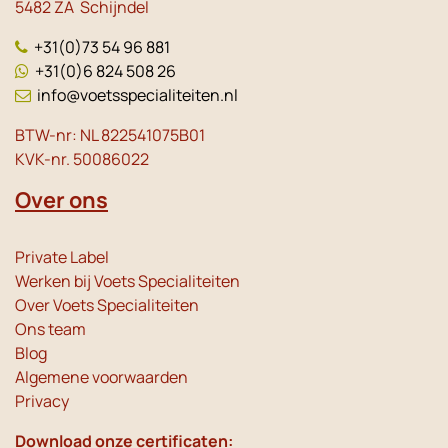
5482 ZA Schijndel
+31(0)73 54 96 881
+31(0)6 824 508 26
info@voetsspecialiteiten.nl
BTW-nr: NL 822541075B01
KVK-nr. 50086022
Over ons
Private Label
Werken bij Voets Specialiteiten
Over Voets Specialiteiten
Ons team
Blog
Algemene voorwaarden
Privacy
Download onze certificaten: