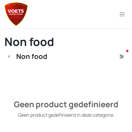
Overslaan naar inhoud
Non food
ac
Non food
Geen product gedefinieerd
Geen product gedefinieerd in deze categorie.