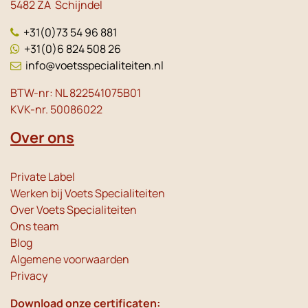
5482 ZA Schijndel
+31(0)73 54 96 881
+31(0)6 824 508 26
info@voetsspecialiteiten.nl
BTW-nr: NL 822541075B01
KVK-nr. 50086022
Over ons
Private Label
Werken bij Voets Specialiteiten
Over Voets Specialiteiten
Ons team
Blog
Algemene voorwaarden
Privacy
Download onze certificaten: