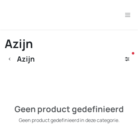
Overslaan naar inhoud
Azijn
ac
Azijn
Geen product gedefinieerd
Geen product gedefinieerd in deze categorie.