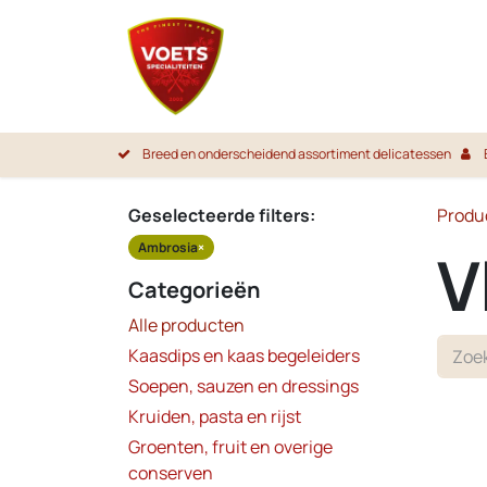
Overslaan naar inhoud
Startpa
Breed en onderscheidend assortiment delicatessen
Geselecteerde filters:
Produ
Ambrosia
×
V
Categorieën
Alle producten
Kaasdips en kaas begeleiders
Soepen, sauzen en dressings
Kruiden, pasta en rijst
Groenten, fruit en overige
conserven