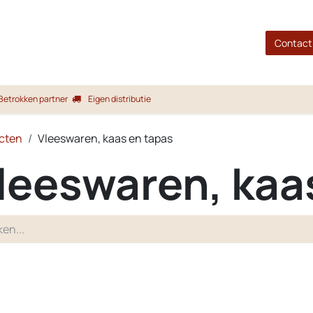
gina
Shop
Merken
Blog
Over ons
Service
Contact
Betrokken partner
Eigen distributie
cten
Vleeswaren, kaas en tapas
leeswaren, kaa