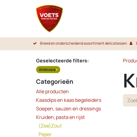
Overslaan naar inhoud
Startpa
Breed en onderscheidend assortiment delicatessen
Geselecteerde filters:
Produ
Ambrosia
×
K
Categorieën
Alle producten
Kaasdips en kaas begeleiders
Soepen, sauzen en dressings
Kruiden, pasta en rijst
(Zee)Zout
Peper