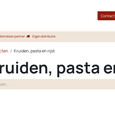
gina
Shop
Merken
Blog
Over ons
Service
Contact
Betrokken partner
Eigen distributie
cten
Kruiden, pasta en rijst
ruiden, pasta en