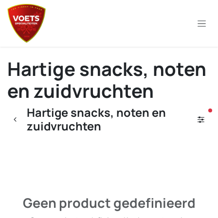
Overslaan naar inhoud
Hartige snacks, noten
en zuidvruchten
Hartige snacks, noten en
ac
zuidvruchten
Geen product gedefinieerd