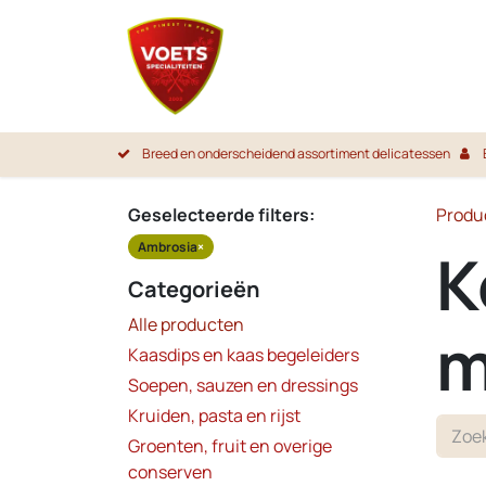
Overslaan naar inhoud
Startpa
Breed en onderscheidend assortiment delicatessen
Geselecteerde filters:
Produ
Ambrosia
×
K
Categorieën
Alle producten
m
Kaasdips en kaas begeleiders
Soepen, sauzen en dressings
Kruiden, pasta en rijst
Groenten, fruit en overige
conserven