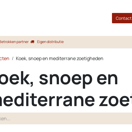
gina
Shop
Merken
Blog
Over ons
Service
Contact
Betrokken partner
Eigen distributie
cten
Koek, snoep en mediterrane zoetigheden
oek, snoep en
editerrane zo