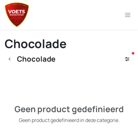
Overslaan naar inhoud
Chocolade
ac
Chocolade
Geen product gedefinieerd
Geen product gedefinieerd in deze categorie.