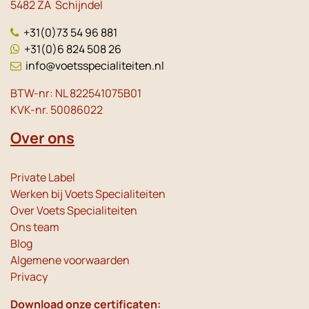
5482 ZA Schijndel
+31(0)73 54 96 881
+31(0)6 824 508 26
info@voetsspecialiteiten.nl
BTW-nr: NL 822541075B01
KVK-nr. 50086022
Over ons
Private Label
Werken bij Voets Specialiteiten
Over Voets Specialiteiten
Ons team
Blog
Algemene voorwaarden
Privacy
Download onze certificaten: