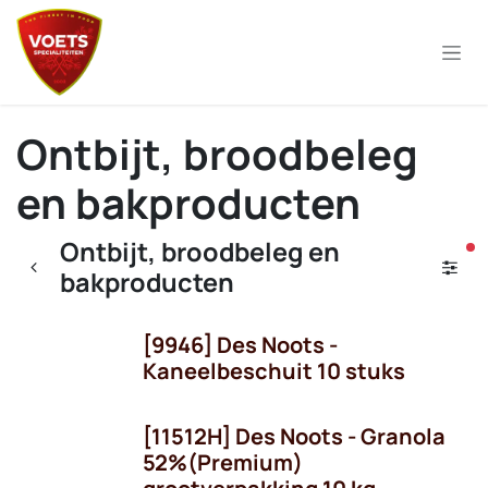
Overslaan naar inhoud
Ontbijt, broodbeleg
en bakproducten
Ontbijt, broodbeleg en
ac
bakproducten
[9946] Des Noots -
Kaneelbeschuit 10 stuks
[11512H] Des Noots - Granola
52%(Premium)