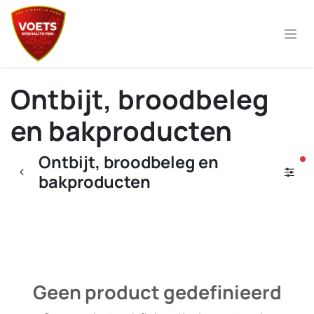
Overslaan naar inhoud
Ontbijt, broodbeleg
en bakproducten
Ontbijt, broodbeleg en
ac
bakproducten
Geen product gedefinieerd