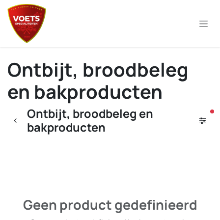
Overslaan naar inhoud
Ontbijt, broodbeleg
en bakproducten
Ontbijt, broodbeleg en
ac
bakproducten
Geen product gedefinieerd