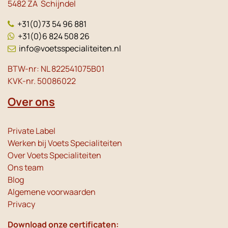
5482 ZA Schijndel
+31(0)73 54 96 881
+31(0)6 824 508 26
info@voetsspecialiteiten.nl
BTW-nr: NL 822541075B01
KVK-nr. 50086022
Over ons
Private Label
Werken bij Voets Specialiteiten
Over Voets Specialiteiten
Ons team
Blog
Algemene voorwaarden
Privacy
Download onze certificaten: