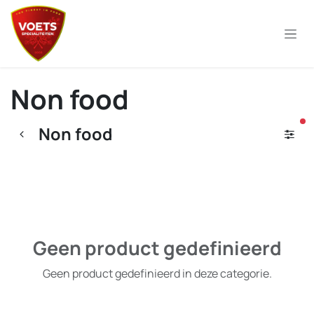
Overslaan naar inhoud
Non food
ac
Non food
Geen product gedefinieerd
Geen product gedefinieerd in deze categorie.