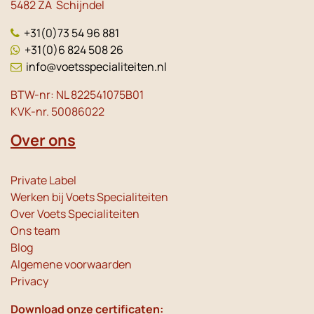
5482 ZA Schijndel
+31(0)73 54 96 881
+31(0)6 824 508 26
info@voetsspecialiteiten.nl
BTW-nr: NL 822541075B01
KVK-nr. 50086022
Over ons
Private Label
Werken bij Voets Specialiteiten
Over Voets Specialiteiten
Ons team
Blog
Algemene voorwaarden
Privacy
Download onze certificaten: