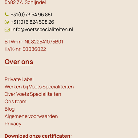
5482 ZA Schijndel
+31(0)73 54 96 881
+31(0)6 824 508 26
info@voetsspecialiteiten.nl
BTW-nr: NL 822541075B01
KVK-nr. 50086022
Over ons
Private Label
Werken bij Voets Specialiteiten
Over Voets Specialiteiten
Ons team
Blog
Algemene voorwaarden
Privacy
Download onze certificaten: