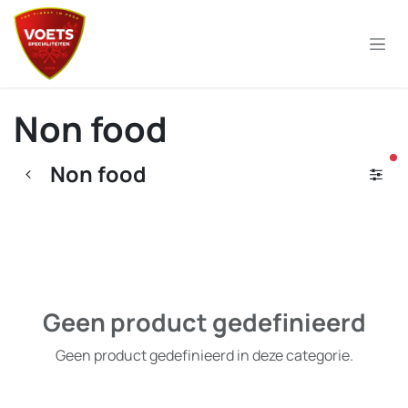
Overslaan naar inhoud
Non food
ac
Non food
Geen product gedefinieerd
Geen product gedefinieerd in deze categorie.