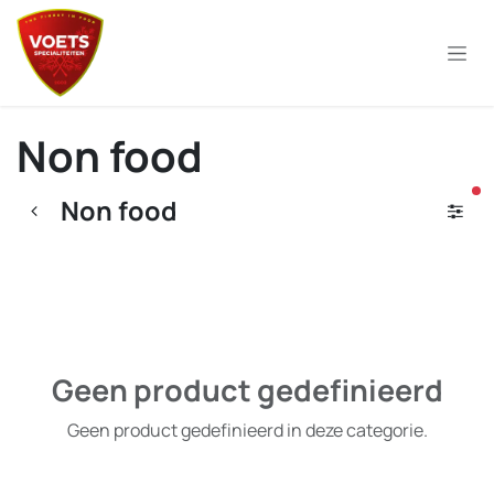
Overslaan naar inhoud
Non food
ac
Non food
Geen product gedefinieerd
Geen product gedefinieerd in deze categorie.