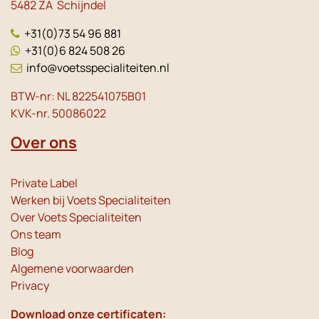
5482 ZA Schijndel
+31(0)73 54 96 881
+31(0)6 824 508 26
info@voetsspecialiteiten.nl
BTW-nr: NL 822541075B01
KVK-nr. 50086022
Over ons
Private Label
Werken bij Voets Specialiteiten
Over Voets Specialiteiten
Ons team
Blog
Algemene voorwaarden
Privacy
Download onze certificaten: