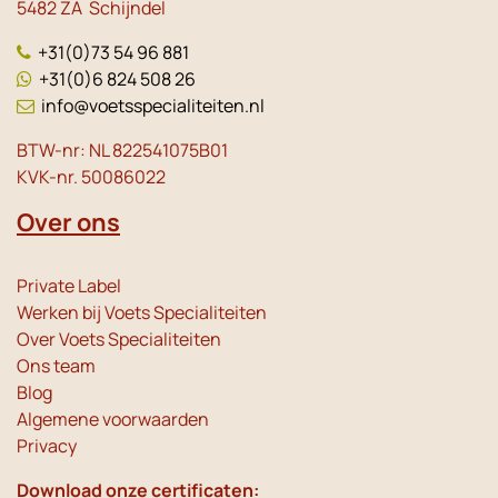
5482 ZA Schijndel
+31(0)73 54 96 881
+31(0)6 824 508 26
info@voetsspecialiteiten.nl
BTW-nr: NL 822541075B01
KVK-nr. 50086022
Over ons
Private Label
Werken bij Voets Specialiteiten
Over Voets Specialiteiten
Ons team
Blog
Algemene voorwaarden
Privacy
Download onze certificaten: