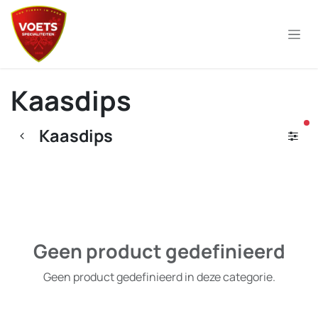
Overslaan naar inhoud
Kaasdips
ac
Kaasdips
Geen product gedefinieerd
Geen product gedefinieerd in deze categorie.