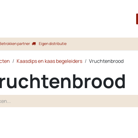
Startpagina
Shop
Merken
Blog
Over ons
Service
Betrokken partner
Eigen distributie
cten
Kaasdips en kaas begeleiders
Vruchtenbrood
ruchtenbrood