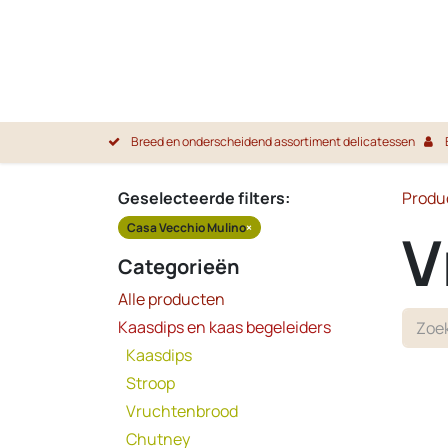
Overslaan naar inhoud
Breed en onderscheidend assortiment delicatessen
Geselecteerde filters:
Produ
Casa Vecchio Mulino
×
V
Categorieën
Alle producten
Kaasdips en kaas begeleiders
Kaasdips
Stroop
Vruchtenbrood
Chutney