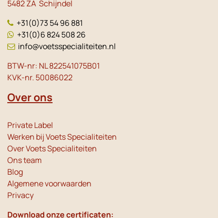
5482 ZA Schijndel
+31(0)73 54 96 881
+31(0)6 824 508 26
info@voetsspecialiteiten.nl
BTW-nr: NL 822541075B01
KVK-nr. 50086022
Over ons
Private Label
Werken bij Voets Specialiteiten
Over Voets Specialiteiten
Ons team
Blog
Algemene voorwaarden
Privacy
Download onze certificaten: