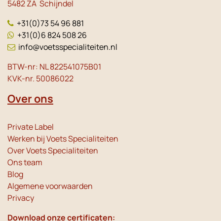
5482 ZA Schijndel
+31(0)73 54 96 881
+31(0)6 824 508 26
info@voetsspecialiteiten.nl
BTW-nr: NL 822541075B01
KVK-nr. 50086022
Over ons
Private Label
Werken bij Voets Specialiteiten
Over Voets Specialiteiten
Ons team
Blog
Algemene voorwaarden
Privacy
Download onze certificaten: