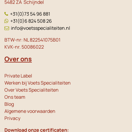
5482 ZA Schijndel
+31(0)73 54 96 881
+31(0)6 824 508 26
info@voetsspecialiteiten.nl
BTW-nr: NL 822541075B01
KVK-nr. 50086022
Over ons
Private Label
Werken bij Voets Specialiteiten
Over Voets Specialiteiten
Ons team
Blog
Algemene voorwaarden
Privacy
Download onze certificaten: