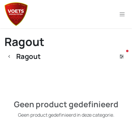
Overslaan naar inhoud
Ragout
ac
Ragout
Geen product gedefinieerd
Geen product gedefinieerd in deze categorie.