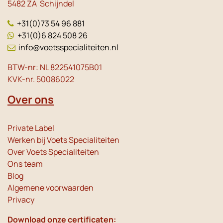
5482 ZA Schijndel
+31(0)73 54 96 881
+31(0)6 824 508 26
info@voetsspecialiteiten.nl
BTW-nr: NL 822541075B01
KVK-nr. 50086022
Over ons
Private Label
Werken bij Voets Specialiteiten
Over Voets Specialiteiten
Ons team
Blog
Algemene voorwaarden
Privacy
Download onze certificaten: