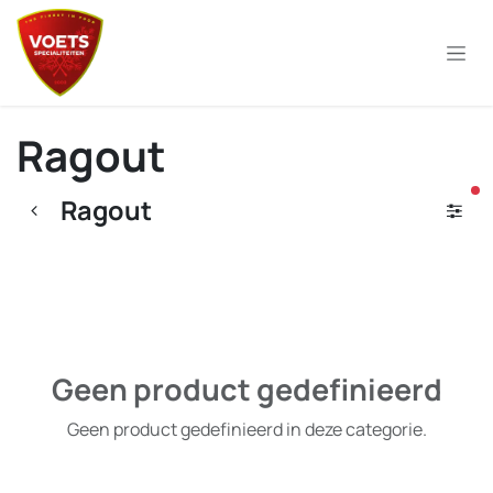
Overslaan naar inhoud
Ragout
ac
Ragout
Geen product gedefinieerd
Geen product gedefinieerd in deze categorie.