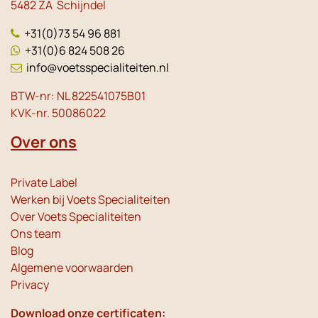
5482 ZA Schijndel
+31(0)73 54 96 881
+31(0)6 824 508 26
info@voetsspecialiteiten.nl
BTW-nr: NL 822541075B01
KVK-nr. 50086022
Over ons
Private Label
Werken bij Voets Specialiteiten
Over Voets Specialiteiten
Ons team
Blog
Algemene voorwaarden
Privacy
Download onze certificaten: