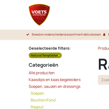
Overslaan naar inhoud
Startpa
Breed en onderscheidend assortiment delicatessen
Geselecteerde filters:
Produ
Natural Temptation
×
R
Categorieën
Alle producten
Kaasdips en kaas begeleiders
Soepen, sauzen en dressings
Soepen
Bouillon/Fond
Ragout