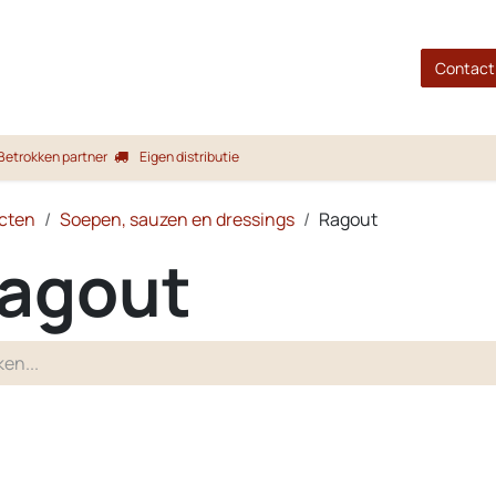
gina
Shop
Merken
Blog
Over ons
Service
Contact
Betrokken partner
Eigen distributie
cten
Soepen, sauzen en dressings
Ragout
agout