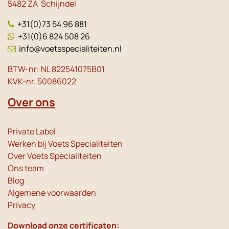
5482 ZA Schijndel
+31(0)73 54 96 881
+31(0)6 824 508 26
info@voetsspecialiteiten.nl
BTW-nr: NL 822541075B01
KVK-nr. 50086022
Over ons
Private Label
Werken bij Voets Specialiteiten
Over Voets Specialiteiten
Ons team
Blog
Algemene voorwaarden
Privacy
Download onze certificaten: