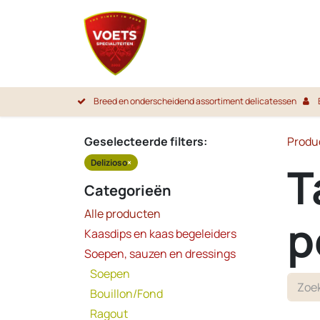
Overslaan naar inhoud
Startpa
Breed en onderscheidend assortiment delicatessen
Geselecteerde filters:
Produ
Delizioso
×
T
Categorieën
Alle producten
p
Kaasdips en kaas begeleiders
Soepen, sauzen en dressings
Soepen
Bouillon/Fond
Ragout