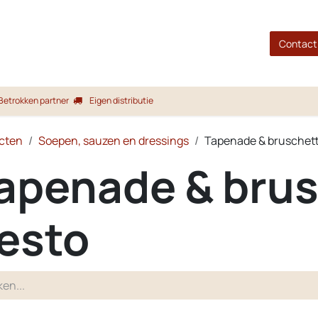
gina
Shop
Merken
Blog
Over ons
Service
Contact
Betrokken partner
Eigen distributie
cten
Soepen, sauzen en dressings
Tapenade & bruschett
apenade & brus
esto