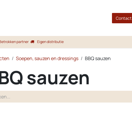
gina
Shop
Merken
Blog
Over ons
Service
Contact
Betrokken partner
Eigen distributie
cten
Soepen, sauzen en dressings
BBQ sauzen
BQ sauzen