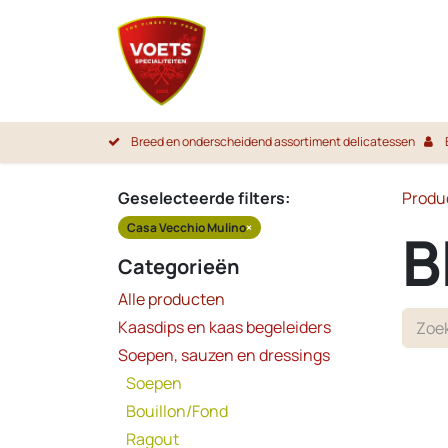
Overslaan naar inhoud
Startpa
Breed en onderscheidend assortiment delicatessen
Geselecteerde filters:
Produ
Casa Vecchio Mulino
×
B
Categorieën
Alle producten
Kaasdips en kaas begeleiders
Soepen, sauzen en dressings
Soepen
Bouillon/Fond
Ragout