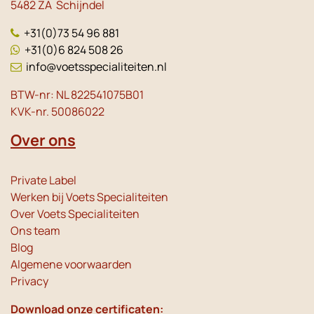
5482 ZA Schijndel
+31(0)73 54 96 881
+31(0)6 824 508 26
info@voetsspecialiteiten.nl
BTW-nr: NL 822541075B01
KVK-nr. 50086022
Over ons
Private Label
Werken bij Voets Specialiteiten
Over Voets Specialiteiten
Ons team
Blog
Algemene voorwaarden
Privacy
Download onze certificaten: