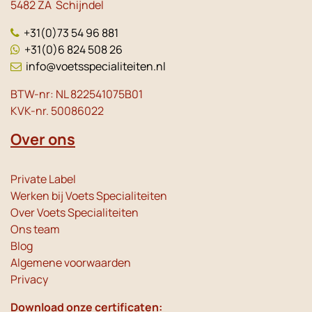
5482 ZA Schijndel
+31(0)73 54 96 881
+31(0)6 824 508 26
info@voetsspecialiteiten.nl
BTW-nr: NL 822541075B01
KVK-nr. 50086022
Over ons
Private Label
Werken bij Voets Specialiteiten
Over Voets Specialiteiten
Ons team
Blog
Algemene voorwaarden
Privacy
Download onze certificaten: