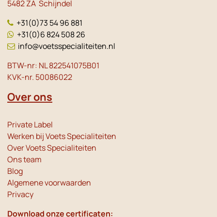
5482 ZA Schijndel
+31(0)73 54 96 881
+31(0)6 824 508 26
info@voetsspecialiteiten.nl
BTW-nr: NL 822541075B01
KVK-nr. 50086022
Over ons
Private Label
Werken bij Voets Specialiteiten
Over Voets Specialiteiten
Ons team
Blog
Algemene voorwaarden
Privacy
Download onze certificaten: